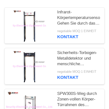
SITEMAP
Infrarot-
PRIVACY
Körpertemperatursensor
Gehen Sie durch das
POLICY
Metalldetektortor, um
negotiable MOQ:1 EINHEIT
die Fieberperson im
KONTAKT
Hotel zu überprüfen
Sicherheits-Torbogen-
Metalldetektor und
menschliche
Temperaturerkennung
negotiable MOQ:1 EINHEIT
zur Kontrolle des
KONTAKT
Coronavirus im
Eingang des
Regierungsbüros
SPW300S-Weg durch
Zonen-vollen Körper-
Türrahmen des