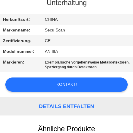
Unterhaltung
TRETEN
SIE
Herkunftsort:
CHINA
MIT
Markenname:
Secu Scan
UNS
Zertifizierung:
CE
IN
Modellnummer:
AN IIIA
VERBINDUNG
Markieren:
,
Exemplarische Vorgehensweise Metalldetektoren
Spaziergang durch Detektoren
NACHRICHTEN
KONTAKT!
FORDERN
SIE EIN
DETAILS ENTFALTEN
ZITAT
Ähnliche Produkte