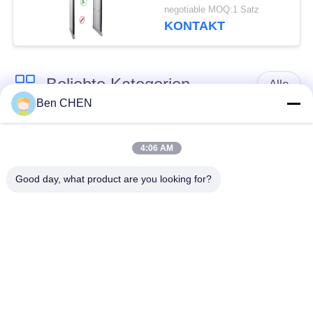
Metalldetektor-24
negotiable MOQ:1 Satz
KONTAKT
Beliebte Kategorien
Alle
Ben CHEN
X-Ray-Gepäck-
Gepäck und Parcel
Scanner
Inspektion
4:06 AM
Good day, what product are you looking for?
Spaziergang durch
Unter Fahrzeug
Metall-Detektor
Surveillance System
Nicht linearer
Sprengstoff-Detektor
Kreuzungs-Detektor
Straßen-
Flaschen-