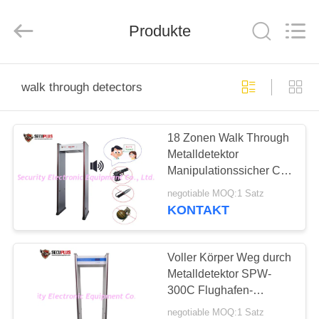
SHENZHEN
SECURITY
ELECTRONIC
EQUIPMENT
Produkte
CO.,
LIMITED.
All
Rights
HAUS
Reserved.
walk through detectors
PRODUKTE
18 Zonen Walk Through
Metalldetektor
ÜBER
Manipulationssicher CE
UNS
ROHS FCC-Zulassung
negotiable MOQ:1 Satz
KONTAKT
FABRIK-
AUSFLUG
Voller Körper Weg durch
Metalldetektor SPW-
300C Flughafen-
QUALITÄTSKONTROLLE
Torbogenmetalldetektor
negotiable MOQ:1 Satz