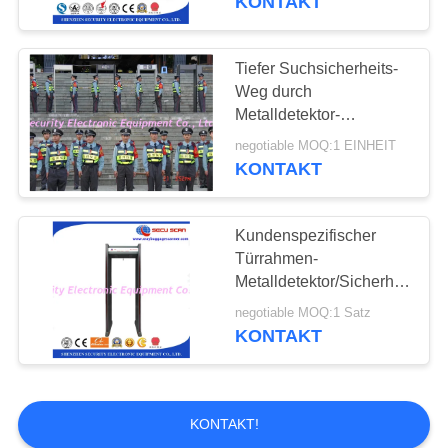
KONTAKT
Tiefer Suchsicherheits-
Weg durch
Metalldetektor-
Sicherheit Flughäfen,
negotiable MOQ:1 EINHEIT
Gefängnisse, Anlagegut-
KONTAKT
Schutz
Kundenspezifischer
Türrahmen-
Metalldetektor/Sicherheits-
Durchlauf-
negotiable MOQ:1 Satz
Metalldetektor, CER-ISO
KONTAKT
genehmigten
KONTAKT!