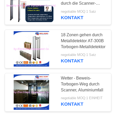
SITEMAP
durch die Scanner-
Temperatur, die 50/60Hz
negotiable MOQ:1 Satz
prüft
PRIVACY
KONTAKT
POLICY
18 Zonen gehen durch
Metalldetektor AT-300B
Torbogen-Metalldetektor
negotiable MOQ:1 Satz
KONTAKT
Wetter - Beweis-
Torbogen-Weg durch
Scanner, Aluminiumfall
negotiable MOQ:1 EINHEIT
KONTAKT