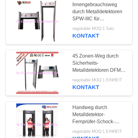
Innengebrauchsweg
durch Metalldetektoren
SPW-IIIC für
Krankenhaus-/Bank-/Hotelge
negotiable MOQ:1 Satz
KONTAKT
45 Zonen-Weg durch
Sicherheits-
Metalldetektoren DFMD
SPW-300S mit CER
negotiable MOQ:1 EINHEIT
Zustimmung
KONTAKT
Handweg durch
Metalldetektor-
Fernprüfer-Schock-
Beweis
negotiable MOQ:1 EINHEIT