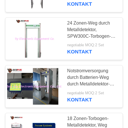
KONTAKT
TRETEN
SIE
24 Zonen-Weg durch
MIT
Metalldetektor,
SPW300C-Torbogen-
UNS
Metalldetektor
negotiable MOQ:2 Set
IN
KONTAKT
VERBINDUNG
Notstromversorgung
NACHRICHTEN
durch Batterien-Weg
durch Metalldetektor-
Türrahmen 24 33 Zonen
FORDERN
negotiable MOQ:2 Set
7 Zoll-LCD-Bildschirm
KONTAKT
SIE EIN
ZITAT
18 Zonen-Torbogen-
Metalldetektor, Weg