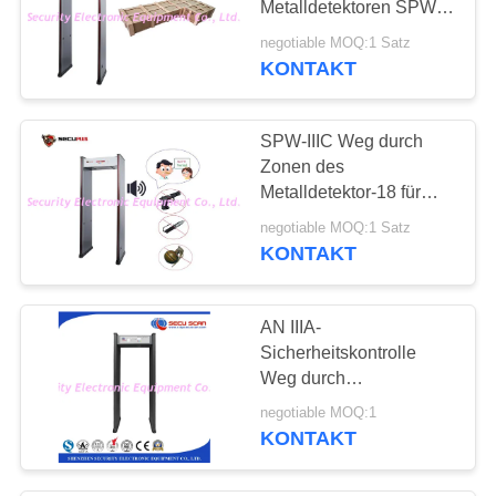
Metalldetektoren SPW-
IIIC 12 Monate Garantie-
negotiable MOQ:1 Satz
KONTAKT
SPW-IIIC Weg durch
Zonen des
Metalldetektor-18 für
Hostipal-Eingang der
negotiable MOQ:1 Satz
öffentlichen Orte
KONTAKT
AN IIIA-
Sicherheitskontrolle
Weg durch
Metalldetektorscanner in
negotiable MOQ:1
der Schule
KONTAKT