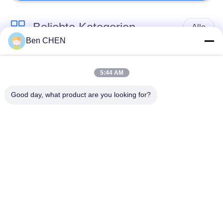
Beliebte Kategorien
Alle
Ben CHEN
X-Ray-Gepäck-
Gepäck und Parcel
Scanner
Inspektion
5:44 AM
Good day, what product are you looking for?
Spaziergang durch
Unter Fahrzeug
Metall-Detektor
Surveillance System
Nicht linearer
Sprengstoff-Detektor
Kreuzungs-Detektor
Straßen-
Flaschen-
Schutzausrüstung
Flüssigkeits-Scanner