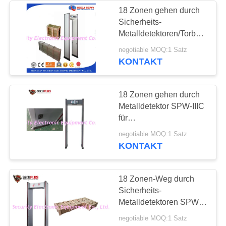
18 Zonen gehen durch
Sicherheits-
Metalldetektoren/Torbogen-
Metalldetektor mit
negotiable MOQ:1 Satz
solider Warnung
KONTAKT
18 Zonen gehen durch
Metalldetektor SPW-IIIC
für
Krankenhaus/Bank/Hotel
negotiable MOQ:1 Satz
KONTAKT
18 Zonen-Weg durch
Sicherheits-
Metalldetektoren SPW-
IIIC 12 Monate Garantie-
negotiable MOQ:1 Satz