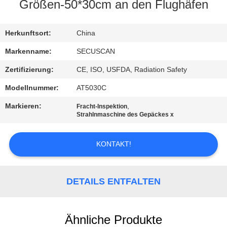
Größen-50*30cm an den Flughäfen
TRETEN
SIE
Herkunftsort:
China
MIT
Markenname:
SECUSCAN
UNS
Zertifizierung:
CE, ISO, USFDA, Radiation Safety
IN
Modellnummer:
AT5030C
VERBINDUNG
Markieren:
,
Fracht-Inspektion
Strahlnmaschine des Gepäckes x
NACHRICHTEN
KONTAKT!
FORDERN
SIE EIN
DETAILS ENTFALTEN
ZITAT
Ähnliche Produkte