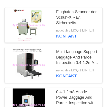
SITEMAP
Flughafen-Scanner der
PRIVACY
Schuh-X Ray,
Sicherheits-
POLICY
Abtasteinrichtung zur
negotiable MOQ:1 EINHEIT
Selbstkennzeichen-
KONTAKT
Nadel
Multi-language Support
Baggage And Parcel
Inspection 0.4-1.2mA
Anode Power and
negotiable MOQ:1 EINHEIT
50/60Hz Power Supply
KONTAKT
0.4-1.2mA Anode
Power Baggage And
Parcel Inspection with