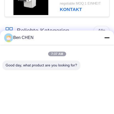
Multi-language
negotiable MOQ:1 EINHEIT
Software Interface and
KONTAKT
12 Months After
Services
Beliebte Kategorien
Alle
Ben CHEN
X-Ray-Gepäck-
Gepäck und Parcel
Scanner
Inspektion
7:37 AM
Good day, what product are you looking for?
Spaziergang durch
Unter Fahrzeug
Metall-Detektor
Surveillance System
Nicht linearer
Sprengstoff-Detektor
Kreuzungs-Detektor
Straßen-
Flaschen-