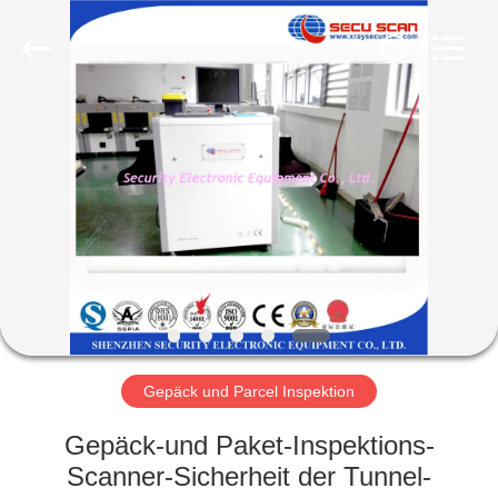
SHENZHEN
SECURITY
ELECTRONIC
EQUIPMENT
CO.,
LIMITED.
All
Rights
HAUS
Reserved.
PRODUKTE
ÜBER
UNS
FABRIK-
AUSFLUG
Gepäck und Parcel Inspektion
Gepäck-und Paket-Inspektions-
QUALITÄTSKONTROLLE
Scanner-Sicherheit der Tunnel-