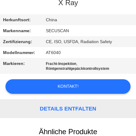
X Ray
TRETEN
SIE
Herkunftsort:
China
MIT
Markenname:
SECUSCAN
UNS
Zertifizierung:
CE, ISO, USFDA, Radiation Safety
IN
Modellnummer:
AT6040
VERBINDUNG
Markieren:
,
Fracht-Inspektion
Röntgenstrahlgepäckkontrollsystem
NACHRICHTEN
KONTAKT!
FORDERN
SIE EIN
DETAILS ENTFALTEN
ZITAT
Ähnliche Produkte