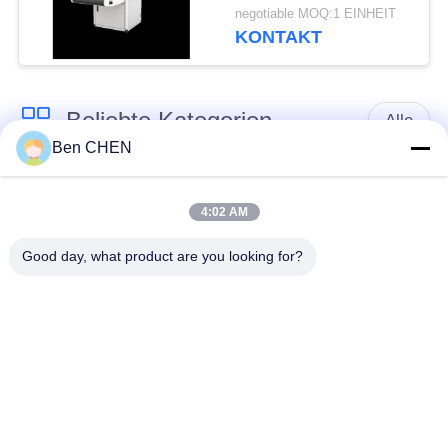
Multi-language
negotiable MOQ:1 EINHEIT
Software Interface and
KONTAKT
12 Months After
Services
Beliebte Kategorien
Alle
Ben CHEN
X-Ray-Gepäck-
Gepäck und Parcel
Scanner
Inspektion
4:02 AM
Good day, what product are you looking for?
Spaziergang durch
Unter Fahrzeug
Metall-Detektor
Surveillance System
Nicht linearer
Sprengstoff-Detektor
Kreuzungs-Detektor
Straßen-
Flaschen-