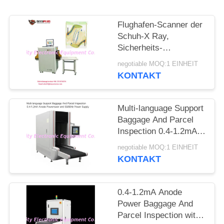
SITEMAP
Flughafen-Scanner der
PRIVACY
Schuh-X Ray,
Sicherheits-
POLICY
Abtasteinrichtung zur
negotiable MOQ:1 EINHEIT
Selbstkennzeichen-
KONTAKT
Nadel
Multi-language Support
Baggage And Parcel
Inspection 0.4-1.2mA
Anode Power and
negotiable MOQ:1 EINHEIT
50/60Hz Power Supply
KONTAKT
0.4-1.2mA Anode
Power Baggage And
Parcel Inspection with