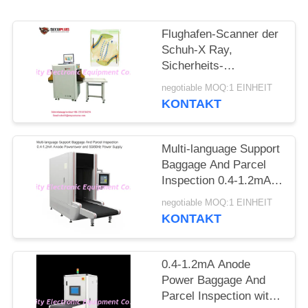
SITEMAP
Flughafen-Scanner der
PRIVACY
Schuh-X Ray,
Sicherheits-
POLICY
Abtasteinrichtung zur
negotiable MOQ:1 EINHEIT
Selbstkennzeichen-
KONTAKT
Nadel
Multi-language Support
Baggage And Parcel
Inspection 0.4-1.2mA
Anode Power and
negotiable MOQ:1 EINHEIT
50/60Hz Power Supply
KONTAKT
0.4-1.2mA Anode
Power Baggage And
Parcel Inspection with