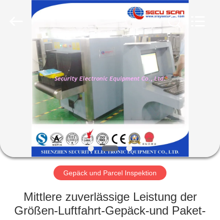
SHENZHEN
SECURITY
ELECTRONIC
EQUIPMENT
CO.,
LIMITED.
All
Rights
HAUS
Reserved.
PRODUKTE
ÜBER
UNS
FABRIK-
AUSFLUG
Gepäck und Parcel Inspektion
Mittlere zuverlässige Leistung der
QUALITÄTSKONTROLLE
Größen-Luftfahrt-Gepäck-und Paket-