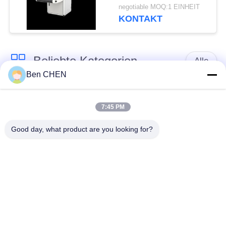
Multi-language
negotiable MOQ:1 EINHEIT
Software Interface and
KONTAKT
12 Months After
Services
Beliebte Kategorien
Alle
Ben CHEN
X-Ray-Gepäck-
Gepäck und Parcel
Scanner
Inspektion
7:45 PM
Good day, what product are you looking for?
Spaziergang durch
Unter Fahrzeug
Metall-Detektor
Surveillance System
Nicht linearer
Sprengstoff-Detektor
Kreuzungs-Detektor
Straßen-
Flaschen-