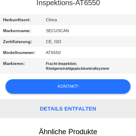
Inspektions-AT6550
TRETEN
SIE
Herkunftsort:
China
MIT
Markenname:
SECUSCAN
UNS
Zertifizierung:
CE, ISO
IN
Modellnummer:
AT6550
VERBINDUNG
Markieren:
,
Fracht-Inspektion
Röntgenstrahlgepäckkontrollsystem
NACHRICHTEN
KONTAKT!
FORDERN
SIE EIN
DETAILS ENTFALTEN
ZITAT
Ähnliche Produkte