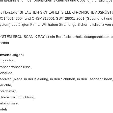
hina-Ministerium der öffentlichen Sicherheit und Copyright für Bild O
ls Hersteller SHENZHEN-SICHERHEITS-ELEKTRONISCHE AUSRÜSTUNG 
SO14001: 2004 und OHSMS18001 GB/T 28001-2001 (Gesundheit und S
ystem) bestätigten Firma. Wir haben Strahlungs-Sicherheitslizenz von
YSTEM SECU-SCAN-X RAY ist ein Berufssicherheitslösungsanbieter, e
artner.
nwendungen:
lughäfen,
ransportanschlüsse,
ebäude,
abriken (Nadel in der Kleidung, in den Schuhen, in den Taschen finden)
erichte,
otschaften,
ilitärische Einrichtung,
efängnisse,
otels,