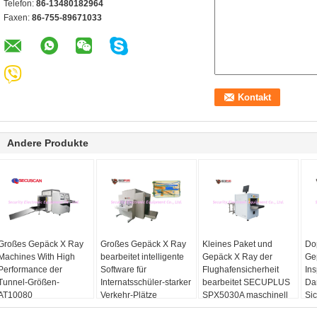
Telefon:
86-13480182964
Faxen:
86-755-89671033
Andere Produkte
Großes Gepäck X Ray
Großes Gepäck X Ray
Kleines Paket und
Do
Machines With High
bearbeitet intelligente
Gepäck X Ray der
Ge
Performance der
Software für
Flughafensicherheit
Ins
Tunnel-Größen-
Internatsschüler-starker
bearbeitet SECUPLUS
Dar
AT10080
Verkehr-Plätze
SPX5030A maschinell
Sic
maschinell
Sp