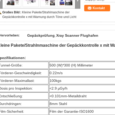
Kontakt
Großes Bild :
Kleine Pakete/Strahlmaschine der
Gepäckkontrolle x mit Warnung durch Töne und Licht
Gepäckprüfung
Xray Scanner Flughafen
Hervorheben:
,
leine Pakete/Strahlnmaschine der Gepäckkontrolle x mit 
pezifikationen:
Tunnel-Größe:
500 (W)*300 (H) Millimeter
Förderer-Geschwindigkeit:
0.22m/s
Förderer-Maximallast:
100kgs
Dosis pro Inspektion:
<2.9 μGy/h
Entschließung:
<0.101mm-Metalldraht
Durchdringen:
8mm Stahl
Film-Sicherheit:
Film der Garantie-ISO1600