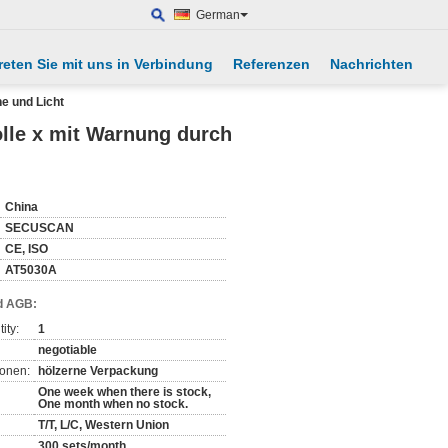
German
reten Sie mit uns in Verbindung
Referenzen
Nachrichten
e und Licht
lle x mit Warnung durch
China
SECUSCAN
CE, ISO
AT5030A
d AGB:
ity:
1
negotiable
ionen:
hölzerne Verpackung
One week when there is stock,
One month when no stock.
T/T, L/C, Western Union
300 sets/month