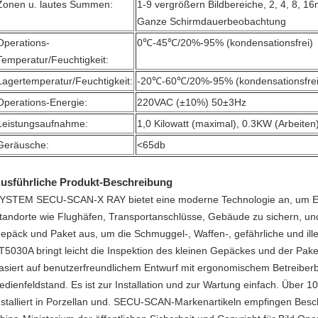
Zonen u. lautes Summen:
1-9 vergrößern Bildbereiche, 2, 4, 8, 1
Ganze Schirmdauerbeobachtung
Operations-
0℃-45℃/20%-95% (kondensationsfrei)
Temperatur/Feuchtigkeit:
Lagertemperatur/Feuchtigkeit:
-20℃-60℃/20%-95% (kondensationsfrei
Operations-Energie:
220VAC (±10%) 50±3Hz
Leistungsaufnahme:
1,0 Kilowatt (maximal), 0.3KW (Arbeiten
Geräusche:
<65db
usführliche Produkt-Beschreibung
YSTEM SECU-SCAN-X RAY bietet eine moderne Technologie an, um Eintr
tandorte wie Flughäfen, Transportanschlüsse, Gebäude zu sichern, und
epäck und Paket aus, um die Schmuggel-, Waffen-, gefährliche und illeg
T5030A bringt leicht die Inspektion des kleinen Gepäckes und der 
asiert auf benutzerfreundlichem Entwurf mit ergonomischem Betreiberb
edienfeldstand. Es ist zur Installation und zur Wartung einfach. Über
nstalliert in Porzellan und. SECU-SCAN-Markenartikeln empfingen Bes