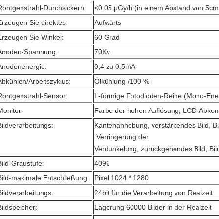
Röntgenstrahl-Durchsickern:
<0.05 μGy/h (in einem Abstand von 5c
Erzeugen Sie direktes:
Aufwärts
Erzeugen Sie Winkel:
60 Grad
Anoden-Spannung:
70Kv
Anodenenergie:
0,4 zu 0.5mA
Abkühlen/Arbeitszyklus:
Ölkühlung /100 %
Röntgenstrahl-Sensor:
L-förmige Fotodioden-Reihe (Mono-Energ
Monitor:
Farbe der hohen Auflösung, LCD-Abkom
Bildverarbeitungs:
Kantenanhebung, verstärkendes Bild, Bi
Verringerung der
Verdunkelung, zurückgehendes Bild, Bil
Bild-Graustufe:
4096
Bild-maximale Entschließung:
Pixel 1024 * 1280
Bildverarbeitungs:
24bit für die Verarbeitung von Realzeit
Bildspeicher:
Lagerung 60000 Bilder in der Realzeit