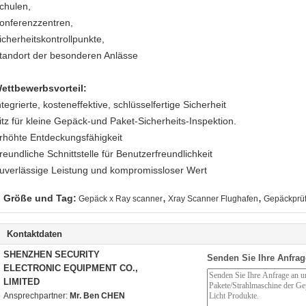
chulen,
onferenzzentren,
icherheitskontrollpunkte,
tandort der besonderen Anlässe
ettbewerbsvorteil:
ntegrierte, kosteneffektive, schlüsselfertige Sicherheit
itz für kleine Gepäck-und Paket-Sicherheits-Inspektion.
rhöhte Entdeckungsfähigkeit
reundliche Schnittstelle für Benutzerfreundlichkeit
uverlässige Leistung und kompromissloser Wert
,
,
Größe und Tag:
Gepäck x Ray scanner
Xray Scanner Flughafen
Gepäckprü
Kontaktdaten
SHENZHEN SECURITY
Senden Sie Ihre Anfrag
ELECTRONIC EQUIPMENT CO.,
LIMITED
Ansprechpartner:
Mr. Ben CHEN