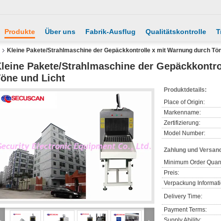
Produkte
Über uns
Fabrik-Ausflug
Qualitätskontrolle
T
Kleine Pakete/Strahlmaschine der Gepäckkontrolle x mit Warnung durch Tön
leine Pakete/Strahlmaschine der Gepäckkontro
öne und Licht
Produktdetails:
Place of Origin:
Markenname:
Zertifizierung:
Model Number:
Zahlung und Versan
Minimum Order Quant
Preis:
Verpackung Informat
Delivery Time:
Payment Terms:
Supply Ability: