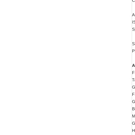
C
A
I
S
S
P
A
F
T
G
F
G
B
M
G
H