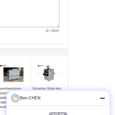
(
0
/ 3000)
ppelmaschinen-
Einzelner Strahl des
päck-Scannen-
Gepäcks X des Energie
Ben CHEN
pektion der energie-
Röntgenstrahl-Gepäck-
stellungs-
Scanner-SPX5030A
herheits-X Ray mit
bearbeitet intelligentes
itzen-Funktion
System maschinell
8:02 AM