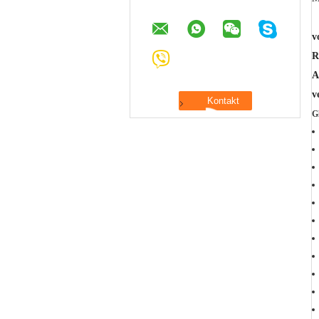
v
R
A
v
G