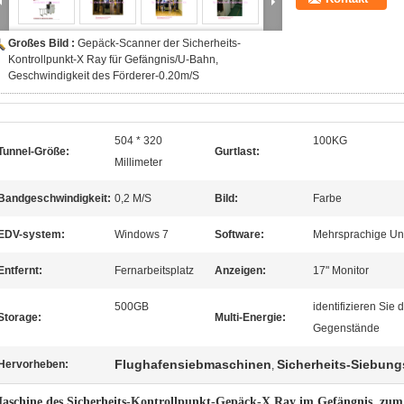
Großes Bild :
Gepäck-Scanner der Sicherheits-
Kontrollpunkt-X Ray für Gefängnis/U-Bahn,
Geschwindigkeit des Förderer-0.20m/S
504 * 320
100KG
Tunnel-Größe:
Gurtlast:
Millimeter
Bandgeschwindigkeit:
0,2 M/S
Bild:
Farbe
EDV-system:
Windows 7
Software:
Mehrsprachige Un
Entfernt:
Fernarbeitsplatz
Anzeigen:
17" Monitor
500GB
identifizieren Sie
Storage:
Multi-Energie:
Gegenstände
Flughafensiebmaschinen
Sicherheits-Siebun
Hervorheben:
,
aschine des Sicherheits-Kontrollpunkt-Gepäck-X Ray im Gefängnis, zum 