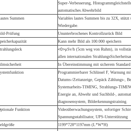
Super-Verbesserung, Histogrammgleichstell
automatisches Abwehrbild
autes Summen
Variables lautes Summen bis zu 32X, stützt
Wiedergabe.
ild-Prüfung
Ununterbrochenes Kontrollzurück Bild
peicherkapazität
Kann mehr Bild als 100.000 speichern
<0>
trahlungsleck
μSv/h (5cm weg von Ruhm), in vollstä
allen internationalen StrahlungsSicherheitsa
ilmsicherheit
In Übereinstimmung mit sicherem Standar
ystemfunktion
Programmierbarer Schlüssel F, Warnung mi
Datums-/Zeitanzeige, Gepäck Zählungs-, B
Systemarbeits-TIMING, Strahlungs-TIMING
Energie an, Abwehr und Suchbild-, automat
diagnosensystem, Bilderkennungstraining.
ptionale Funktion
Videoüberwachungssystem, sofortiger Schi
Spannungsstabilisator, UPS-Unterstützung
eldgröße
1199*728*1197mm (L*W*H)