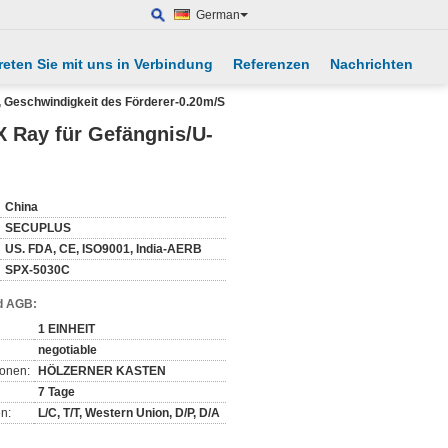
German
reten Sie mit uns in Verbindung
Referenzen
Nachrichten
, Geschwindigkeit des Förderer-0.20m/S
X Ray für Gefängnis/U-
China
SECUPLUS
US. FDA, CE, ISO9001, India-AERB
SPX-5030C
d AGB:
1 EINHEIT
negotiable
ionen:
HÖLZERNER KASTEN
7 Tage
n:
L/C, T/T, Western Union, D/P, D/A