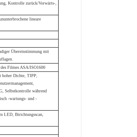
ung, Kontrolle zurück/Vorwärts-,
 ununterbrochene lineare
ndiger Übereinstimmung mit
uflagen.
d des Filmes ASA/ISO1600
t hoher Dichte, TIPP;
enutzermanagement,
, Selbstkontrolle während
isch -wartungs- und -
rm LED, Birichtungsscan,