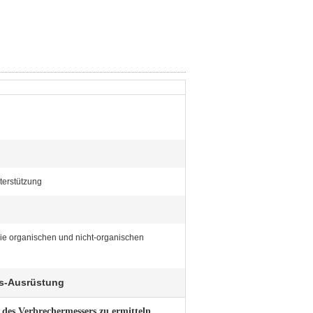
terstützung
 die organischen und nicht-organischen
gs-Ausrüstung
des Verbrechermessers zu ermitteln