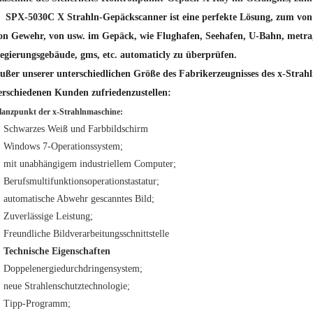
SPX-5030C X Strahln-Gepäckscanner ist eine perfekte Lösung, zum von
on Gewehr, von usw. im Gepäck, wie Flughafen, Seehafen, U-Bahn, metra, 
egierungsgebäude, gms, etc. automaticly zu überprüfen.
ußer unserer unterschiedlichen Größe des Fabrikerzeugnisses des x-Stra
erschiedenen Kunden zufriedenzustellen:
lanzpunkt der x-Strahlnmaschine:
Schwarzes Weiß und Farbbildschirm
Windows 7-Operationssystem;
mit unabhängigem industriellem Computer;
Berufsmultifunktionsoperationstastatur;
automatische Abwehr gescanntes Bild;
Zuverlässige Leistung;
Freundliche Bildverarbeitungsschnittstelle
Technische Eigenschaften
Doppelenergiedurchdringensystem;
neue Strahlenschutztechnologie;
Tipp-Programm;