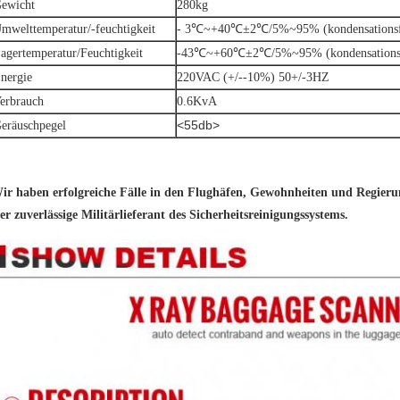
ewicht
280kg
-
mwelttemperatur/-feuchtigkeit
3℃~+40℃±2℃/5%~95% (kondensationsf
agertemperatur/Feuchtigkeit
-43℃~+60℃±2℃/5%~95% (kondensationsf
nergie
220VAC (+/--10%) 50+/-3HZ
erbrauch
0.6KvA
<55db>
eräuschpegel
ir haben erfolgreiche Fälle in den Flughäfen, Gewohnheiten und Regierung
er zuverlässige Militärlieferant des Sicherheitsreinigungssystems.