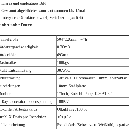
Klares und eindeutiges Bild;
Gescannt abgebildetes kann laut summen bis 32mal
Integrierter Strukturentwurf, Verfeinerungsauftritt
echnische Daten:
unnelgröße
504*320mm (w*h)
örderergeschwindigkeit
0.20m/s
örderhöhe
693mm
aximallast
100kgs
raht-Entschließung
38AWG
rtsauflösung
Vertikale: Durchmesser 1.0mm, horizontal
urchdringen
10mm Stahlplatte
onitor
17inch, Entschließung 1280*1024
 Ray-Generatoranodenspannung
100KV
bkühlen/Arbeitszyklus
Ölkühlung /100 %
<0>
trahl X Dosis pro Inspektion
μSv
ildverarbeitung
Pseudofarb-/Schwarz- u. Weißbild, negative