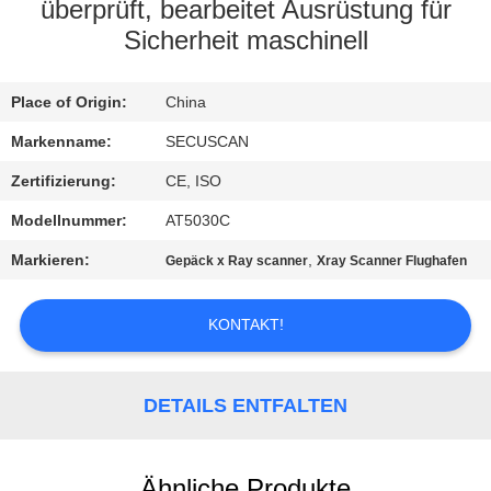
überprüft, bearbeitet Ausrüstung für
TRETEN
Sicherheit maschinell
SIE
Place of Origin:
China
MIT
UNS
Markenname:
SECUSCAN
IN
Zertifizierung:
CE, ISO
VERBINDUNG
Modellnummer:
AT5030C
Markieren:
,
Gepäck x Ray scanner
Xray Scanner Flughafen
NACHRICHTEN
KONTAKT!
FORDERN
SIE EIN
DETAILS ENTFALTEN
ZITAT
Ähnliche Produkte