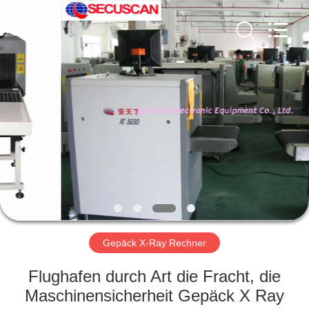
SHENZHEN
SECURITY
ELECTRONIC
EQUIPMENT
CO.,
LIMITED.
All
Rights
HAUS
Reserved.
PRODUKTE
ÜBER
UNS
FABRIK-
AUSFLUG
Gepäck X-Ray Rechner
Flughafen durch Art die Fracht, die
QUALITÄTSKONTROLLE
Maschinensicherheit Gepäck X Ray