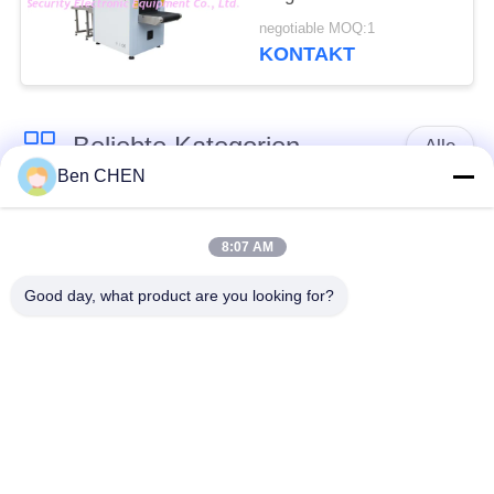
bearbeitet SECUPLUS
negotiable MOQ:1
SPX5030A maschinell
KONTAKT
Beliebte Kategorien
Alle
Ben CHEN
X-Ray-Gepäck-
Gepäck und Parcel
Scanner
Inspektion
8:07 AM
Good day, what product are you looking for?
Spaziergang durch
Unter Fahrzeug
Metall-Detektor
Surveillance System
Nicht linearer
Sprengstoff-Detektor
Kreuzungs-Detektor