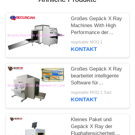
SITEMAP
Großes Gepäck X Ray
PRIVACY
Machines With High
POLICY
Performance der
Tunnel-Größen-
negotiable MOQ:1
AT10080
KONTAKT
Großes Gepäck X Ray
bearbeitet intelligente
Software für
Internatsschüler-
negotiable MOQ:1 Satz
starker Verkehr-Plätze
KONTAKT
maschinell
Kleines Paket und
Gepäck X Ray der
Flughafensicherheit